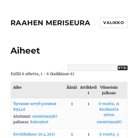
RAAHEN MERISEURA
VALIKKO
Aiheet
Esillä 6 aihetta, 1 - 6 (kaikkiaan 6)
Aihe
Ääniä
Artikkeli
Viimeisin
t
julkasu
Ћучшие ютуб ролики
1
1
6 vuotta, 11
89446
kuukautta
sitten
Aloittanut:
snowistau1987
paikassa:
Kokoukset
snowistau1987
Kevätkokous 20.4.2017
1
1
9 vuotta, 3