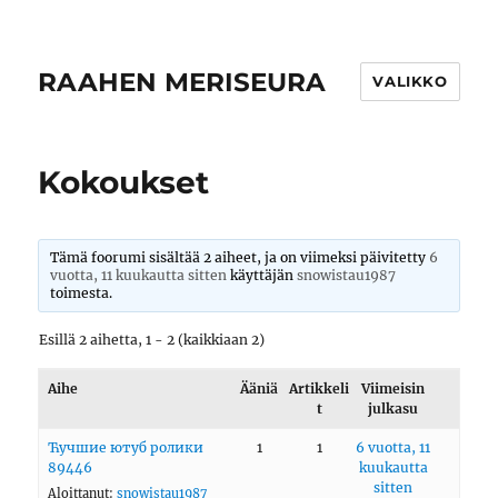
RAAHEN MERISEURA
VALIKKO
Kokoukset
Tämä foorumi sisältää 2 aiheet, ja on viimeksi päivitetty
6
vuotta, 11 kuukautta sitten
käyttäjän
snowistau1987
toimesta.
Esillä 2 aihetta, 1 - 2 (kaikkiaan 2)
Aihe
Ääniä
Artikkeli
Viimeisin
t
julkasu
Ћучшие ютуб ролики
1
1
6 vuotta, 11
89446
kuukautta
sitten
Aloittanut:
snowistau1987