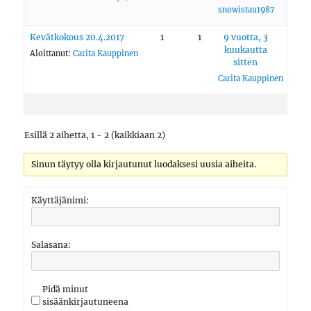
snowistau1987
Kevätkokous 20.4.2017
1
1
9 vuotta, 3
kuukautta
Aloittanut:
Carita Kauppinen
sitten
Carita Kauppinen
Esillä 2 aihetta, 1 - 2 (kaikkiaan 2)
Sinun täytyy olla kirjautunut luodaksesi uusia aiheita.
Käyttäjänimi:
Salasana:
Pidä minut
sisäänkirjautuneena