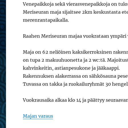
Venepaikkoja sekä vierasvenepaikkoja on tulos
Meriseuran maja sijaitsee 2km keskustasta ete
merenrantapaikalla.
Raahen Meriseuran majaa vuokrataan ympäri 
Maja on 62 neliöinen kaksikerroksinen raken
on tupa 2 makuuhuonetta ja 2 wc:tä. Majoitust
kahvinkeitin, astianpesukone ja jääkaappi.
Rakennuksen alakerrassa on sähkösauna pesey
Tuvassa on takka ja ruokailuryhmät 30 hengel
Vuokrausaika alkaa klo 14 ja päättyy seuraava
Majan varaus