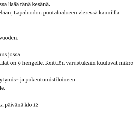
sa lisää tänä kesänä.
lään, Lapaluodon puutaloalueen vieressä kauniilla
vuoden.
nus jossa
ilat on 9 hengelle. Keittiön varustuksiin kuuluvat mikro
tymis- ja pukeutumistiloineen.
le.
na päivänä klo 12